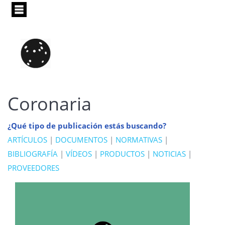
Pasar
al
contenido
principal
Coronaria
¿Qué tipo de publicación estás buscando?
ARTÍCULOS
|
DOCUMENTOS
|
NORMATIVAS
|
BIBLIOGRAFÍA
|
VÍDEOS
|
PRODUCTOS
|
NOTICIAS
|
PROVEEDORES