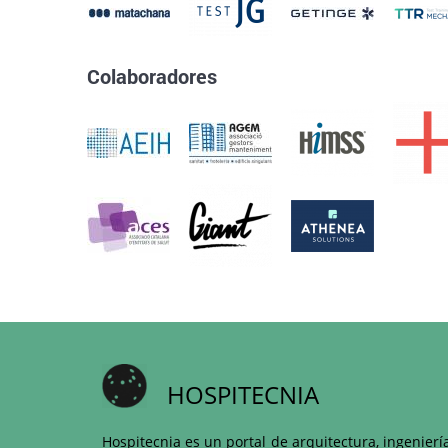
Colaboradores
HOSPITECNIA
Hospitecnia es un portal de arquitectura, ingenierí