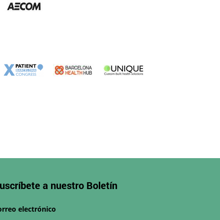
uscríbete a nuestro
Boletín
orreo electrónico