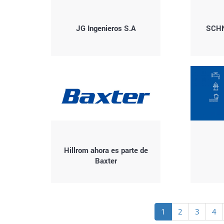
JG Ingenieros S.A
SCHN
Hillrom ahora es parte de
Baxter
Paginación
Página
1
Page
2
Page
3
Pa
4
actual