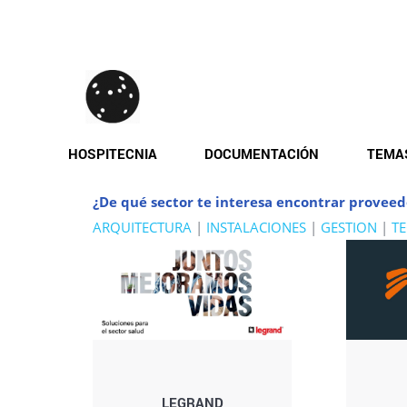
Pasar
al
contenido
principal
HOSPITECNIA
DOCUMENTACIÓN
TEMA
¿De qué sector te interesa encontrar proveed
ARQUITECTURA
|
INSTALACIONES
|
GESTION
|
T
LEGRAND