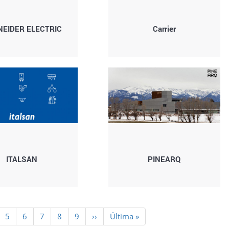
EIDER ELECTRIC
Carrier
ITALSAN
PINEARQ
ge
Page
5
Page
6
Page
7
Page
8
Page
9
Siguiente
››
Última
Última »
página
página