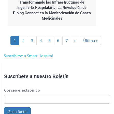
Transformando las Infraestructuras de
Ingeniería Hospitalaria: La Revolución de
Piping Connect en la Monitorización de Gases
Medicinales
Paginación
Página
1
Page
2
Page
3
Page
4
Page
5
Page
6
Page
7
Siguiente
››
Última
Última »
actual
página
página
Suscribirse a Smart Hospital
Suscríbete a nuestro
Boletín
Correo electrónico
¡Suscríbete!