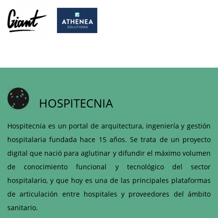
HOSPITECNIA
Hospitecnia es un portal de arquitectura, ingeniería y gestión
hospitalaria fundada hace 15 años. Se trata de un proyecto
digital que nació para aglutinar y difundir el máximo volumen
de conocimiento funcional y tecnológico del sector
hospitalario, y que hoy es una de las principales plataformas
de articulación entre hospitales y proveedores del ámbito
sanitario.