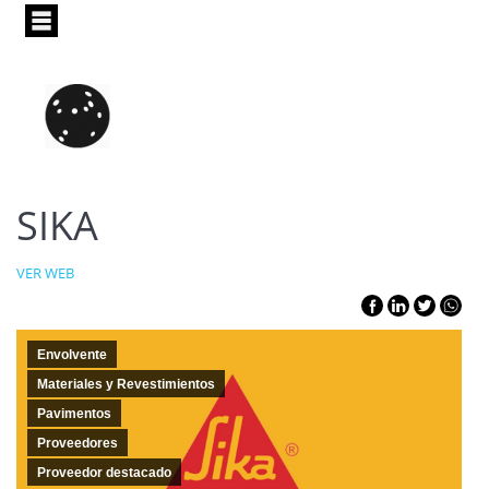
Pasar
al
contenido
principal
SIKA
VER WEB
Envolvente
Materiales y Revestimientos
Pavimentos
Proveedores
Proveedor destacado