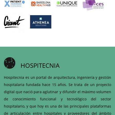
HOSPITECNIA
Hospitecnia es un portal de arquitectura, ingeniería y gestión
hospitalaria fundada hace 15 años. Se trata de un proyecto
digital que nació para aglutinar y difundir el máximo volumen
de conocimiento funcional y tecnológico del sector
hospitalario, y que hoy es una de las principales plataformas
de articulación entre hospitales y proveedores del ámbito