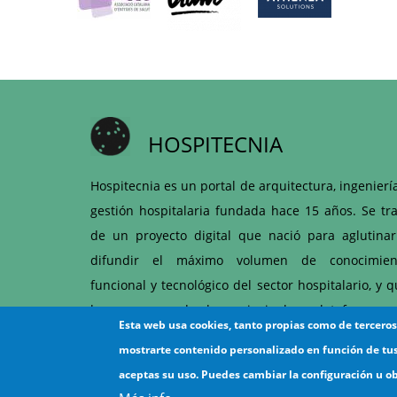
HOSPITECNIA
Hospitecnia es un portal de arquitectura, ingenierí
gestión hospitalaria fundada hace 15 años. Se tra
de un proyecto digital que nació para aglutinar
difundir el máximo volumen de conocimien
funcional y tecnológico del sector hospitalario, y 
hoy es una de las principales plataformas 
Esta web usa cookies, tanto propias como de tercero
articulación entre hospitales y proveedores d
mostrarte contenido personalizado en función de tu
ámbito sanitario.
aceptas su uso. Puedes cambiar la configuración u o