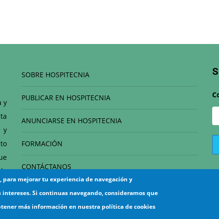
S
SOBRE HOSPITECNIA
C
PUBLICAR EN HOSPITECNIA
a y
ta
ANUNCIARSE EN HOSPITECNIA
 y
to
FORMACIÓN
que
CONTÁCTANOS
de
s, para mejorar tu experiencia de navegación y
el
s intereses. Si continuas navegando, consideramos que
btener más información en nuestra política de cookies