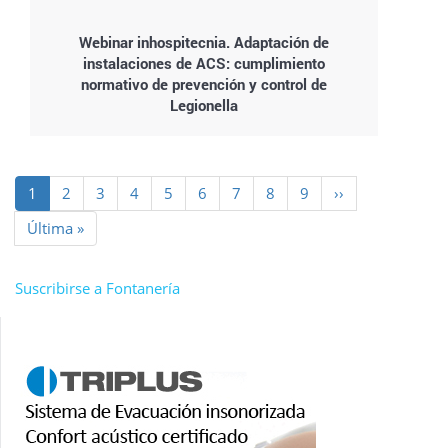
Webinar inhospitecnia. Adaptación de
instalaciones de ACS: cumplimiento
normativo de prevención y control de
Legionella
Paginación
Página
1
Page
2
Page
3
Page
4
Page
5
Page
6
Page
7
Page
8
Page
9
Siguiente
››
actual
página
Última
Última »
página
Suscribirse a Fontanería