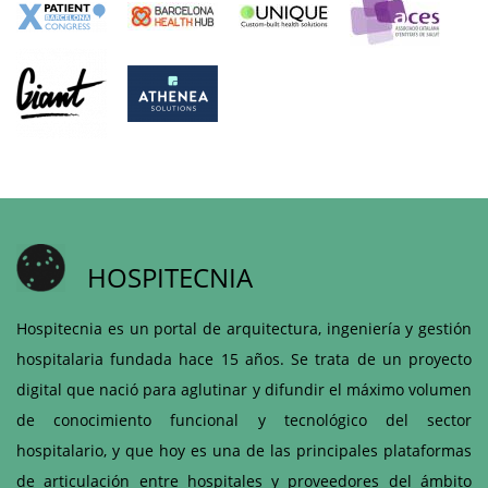
HOSPITECNIA
Hospitecnia es un portal de arquitectura, ingeniería y gestión
hospitalaria fundada hace 15 años. Se trata de un proyecto
digital que nació para aglutinar y difundir el máximo volumen
de conocimiento funcional y tecnológico del sector
hospitalario, y que hoy es una de las principales plataformas
de articulación entre hospitales y proveedores del ámbito