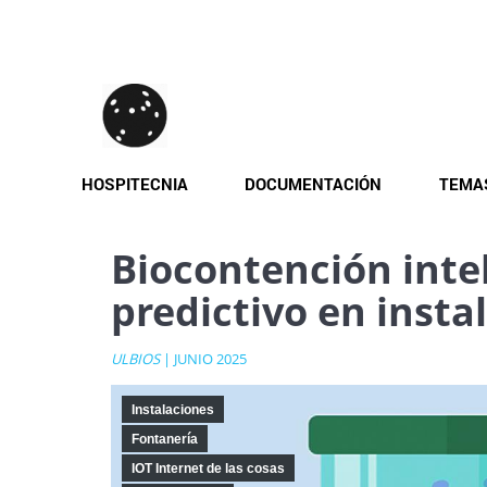
Pasar
al
contenido
principal
HOSPITECNIA
DOCUMENTACIÓN
TEMA
Biocontención inte
predictivo en insta
ULBIOS
| JUNIO 2025
Instalaciones
Fontanería
IOT Internet de las cosas