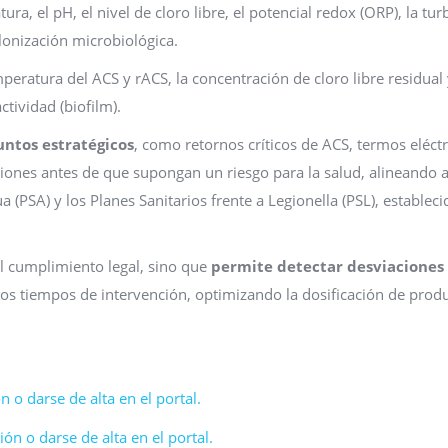
a, el pH, el nivel de cloro libre, el potencial redox (ORP), la tur
olonización microbiológica.
mperatura del ACS y rACS, la concentración de cloro libre residual 
ctividad (biofilm).
untos estratégicos
, como retornos críticos de ACS, termos eléctr
ones antes de que supongan un riesgo para la salud, alineando as
a (PSA) y los Planes Sanitarios frente a Legionella (PSL), establec
el cumplimiento legal, sino que
permite detectar desviaciones
los tiempos de intervención, optimizando la dosificación de prod
n o darse de alta en el portal.
ón o darse de alta en el portal.