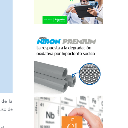
 de la
 uso de
,
el