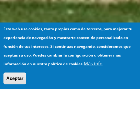
Esta web usa cookies, tanto propias como de terceros, para mejorar tu
experiencia de navegación y mostrarte contenido personalizado en
función de tus intereses. Si continuas navegando, consideramos que
aceptas su uso. Puedes cambiar la configuración u obtener más
Más info
información en nuestra política de cookies
Ampliación del CAP Moises Broggi de
L’Escala
Aceptar
HOSPITECNIA. Arquitectura, ingeniería y
gestión hospitalaria y sanitaria