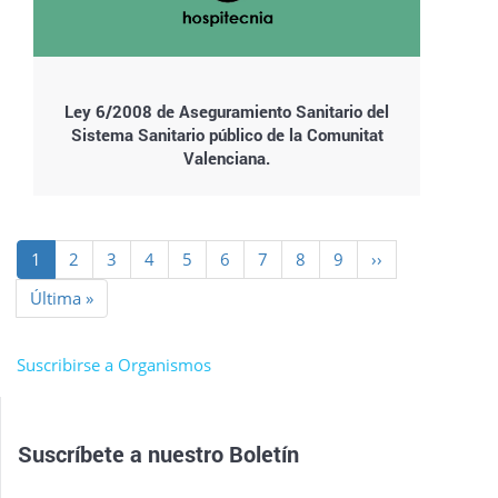
Ley 6/2008 de Aseguramiento Sanitario del
Sistema Sanitario público de la Comunitat
Valenciana.
Paginación
Página
1
Page
2
Page
3
Page
4
Page
5
Page
6
Page
7
Page
8
Page
9
Siguiente
››
actual
página
Última
Última »
página
Suscribirse a Organismos
Suscríbete a nuestro
Boletín