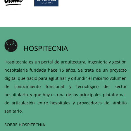
HOSPITECNIA
Hospitecnia es un portal de arquitectura, ingeniería y gestión
hospitalaria fundada hace 15 años. Se trata de un proyecto
digital que nació para aglutinar y difundir el máximo volumen
de conocimiento funcional y tecnológico del sector
hospitalario, y que hoy es una de las principales plataformas
de articulación entre hospitales y proveedores del ámbito
sanitario.
SOBRE HOSPITECNIA