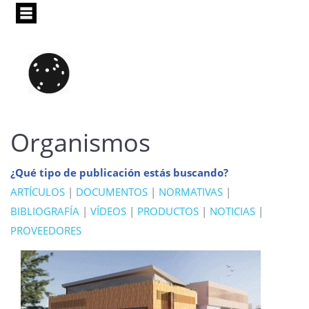
Pasar
al
contenido
principal
Organismos
¿Qué tipo de publicación estás buscando?
ARTÍCULOS
|
DOCUMENTOS
|
NORMATIVAS
|
BIBLIOGRAFÍA
|
VÍDEOS
|
PRODUCTOS
|
NOTICIAS
|
PROVEEDORES