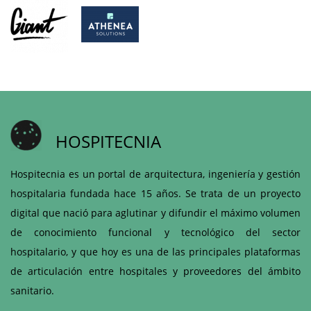
HOSPITECNIA
Hospitecnia es un portal de arquitectura, ingeniería y gestión
hospitalaria fundada hace 15 años. Se trata de un proyecto
digital que nació para aglutinar y difundir el máximo volumen
de conocimiento funcional y tecnológico del sector
hospitalario, y que hoy es una de las principales plataformas
de articulación entre hospitales y proveedores del ámbito
sanitario.