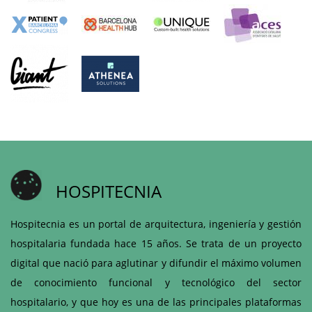
HOSPITECNIA
Hospitecnia es un portal de arquitectura, ingeniería y gestión
hospitalaria fundada hace 15 años. Se trata de un proyecto
digital que nació para aglutinar y difundir el máximo volumen
de conocimiento funcional y tecnológico del sector
hospitalario, y que hoy es una de las principales plataformas