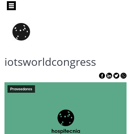
Pasar
al
contenido
principal
iotsworldcongress
Proveedores