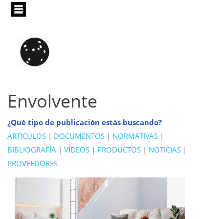
Pasar
al
contenido
principal
Envolvente
¿Qué tipo de publicación estás buscando?
ARTÍCULOS
|
DOCUMENTOS
|
NORMATIVAS
|
BIBLIOGRAFÍA
|
VÍDEOS
|
PRODUCTOS
|
NOTICIAS
|
PROVEEDORES