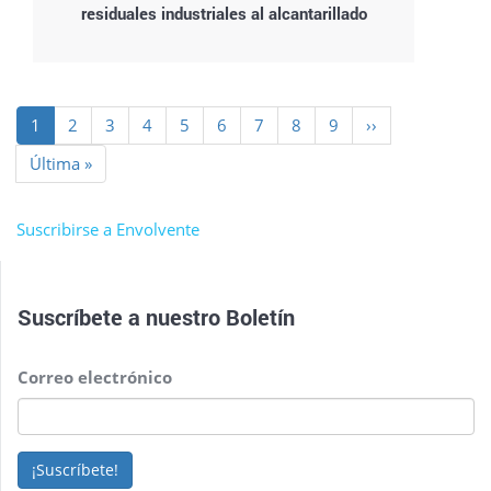
residuales industriales al alcantarillado
Paginación
Página
1
Page
2
Page
3
Page
4
Page
5
Page
6
Page
7
Page
8
Page
9
Siguiente
››
actual
página
Última
Última »
página
Suscribirse a Envolvente
Suscríbete a nuestro
Boletín
Correo electrónico
¡Suscríbete!