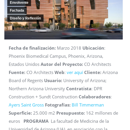
Envolvente
Fachada
Diseño y Reflexión
Fecha de finalización:
Marzo 2018
Ubicación
:
Phoenix Biomedical Campus, Phoenix, Arizona,
Estados Unidos
Autor del Proyecto:
CO Architects
Fuente:
CO Architects
Web
:
ver aquí
Cliente:
Arizona
Board of Regents
Usuario:
University of Arizona;
Northern Arizona University
Contratista
: DPR
Construction + Sundt Construction
Colaboradores
:
Ayers Saint Gross
Fotografías:
Bill Timmerman
Superficie:
25.000 m2
Presupuesto:
162 millones de
euros
PROGRAMA
La facultad de Medicina de la
Universidad de Arizona (UA), en asociación con la