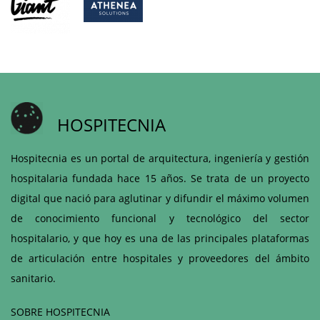
HOSPITECNIA
Hospitecnia es un portal de arquitectura, ingeniería y gestión
hospitalaria fundada hace 15 años. Se trata de un proyecto
digital que nació para aglutinar y difundir el máximo volumen
de conocimiento funcional y tecnológico del sector
hospitalario, y que hoy es una de las principales plataformas
de articulación entre hospitales y proveedores del ámbito
sanitario.
SOBRE HOSPITECNIA