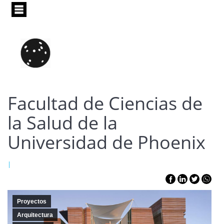
Pasar
al
contenido
principal
Facultad de Ciencias de
la Salud de la
Universidad de Phoenix
|
Proyectos
Arquitectura