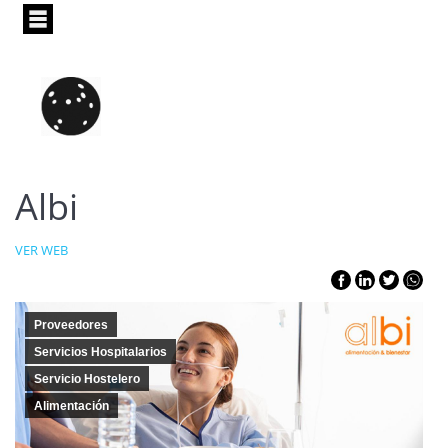
Pasar
al
contenido
principal
Albi
VER WEB
Proveedores
Servicios Hospitalarios
Servicio Hostelero
Alimentación