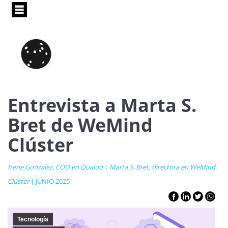
Pasar
al
contenido
principal
Entrevista a Marta S.
Bret de WeMind
Clúster
Irene González, COO en Qualud
|
Marta S. Bret, directora en WeMind
Clúster
| JUNIO 2025
Tecnología