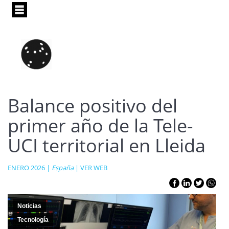
Pasar
al
contenido
principal
Balance positivo del
primer año de la Tele-
UCI territorial en Lleida
ENERO 2026 |
España
|
VER WEB
Noticias
Tecnología