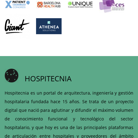
HOSPITECNIA
Hospitecnia es un portal de arquitectura, ingeniería y gestión
hospitalaria fundada hace 15 años. Se trata de un proyecto
digital que nació para aglutinar y difundir el máximo volumen
de conocimiento funcional y tecnológico del sector
hospitalario, y que hoy es una de las principales plataformas
de articulación entre hospitales y proveedores del ámbito