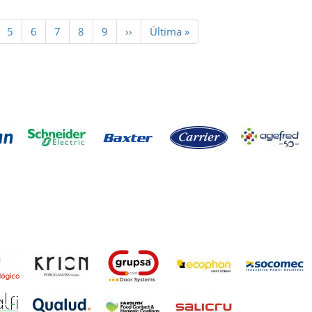
ge
Page
5
Page
6
Page
7
Page
8
Page
9
Siguiente
››
Última
Última »
página
página