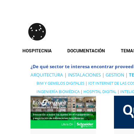
Pasar
al
contenido
principal
HOSPITECNIA
DOCUMENTACIÓN
TEMA
¿De qué sector te interesa encontrar proveed
ARQUITECTURA
|
INSTALACIONES
|
GESTION
|
T
BIM Y GEMELOS DIGITALES
|
IOT INTERNET DE LAS CO
INGENIERÍA BIOMÉDICA
|
HOSPITAL DIGITAL
|
INTELI