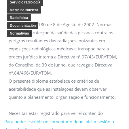
Servicio radiología
Medicina Nuclear
Radiofísica
Decreto-Lei nº.180 de 8 de Agosto de 2002. Normas
Documentación
relativas à protecçao da saúde das pessoas contra os
Normativas
perigros resultantes das radiaçoes ionizantes em
exposiçoes radiológicas médicas e transpoe para a
ordem jurídica interna a Directiva nº.97/43/EURATOM,
do Conselho, de 30 de Junho, que revoga a Directiva
nº.84/466/EURATOM.
O presente diploma estabelece os critérios de
aceitabilidade que as instalaçoes devem observar
quanto a planeamento, organizaçao e funcionamento.
Necesitas estar registrado para ver el contenido
Para poder escribir un comentario debe iniciar sesión o