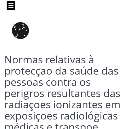
Pasar
al
contenido
principal
Normas relativas à
protecçao da saúde das
pessoas contra os
perigros resultantes das
radiaçoes ionizantes em
exposiçoes radiológicas
médicas e transpoe