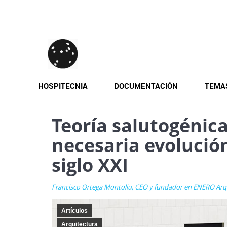
Pasar
al
contenido
principal
HOSPITECNIA
DOCUMENTACIÓN
TEMA
Teoría salutogénic
necesaria evolución
siglo XXI
Francisco Ortega Montoliu, CEO y fundador en ENERO Arq
Artículos
Arquitectura