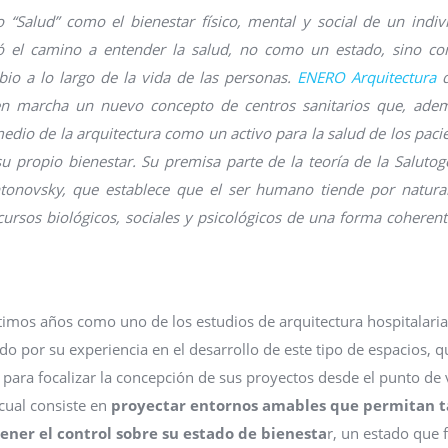
“Salud” como el bienestar físico, mental y social de un indiv
rió el camino a entender la salud, no como un estado, sino c
io a lo largo de la vida de las personas.
ENERO Arquitectura
d
en marcha un nuevo concepto de centros sanitarios que, ade
edio de la arquitectura como un activo para la salud de los paci
u propio bienestar. Su premisa parte de la teoría de la Salutog
tonovsky, que establece que el ser humano tiende por natural
cursos biológicos, sociales y psicológicos de una forma coheren
timos años como uno de los estudios de arquitectura hospitalari
o por su experiencia en el desarrollo de este tipo de espacios, q
 para focalizar la concepción de sus proyectos desde el punto de 
a cual consiste en
proyectar entornos amables que permitan 
ener el control sobre su estado de bienesta
r, un estado que 