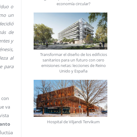
economía circular?
iduo o
omo un
ecidió
más de
entes y
énesis,
Transformar el diseño de los edificios
eza al
sanitarios para un futuro con cero
emisiones netas: lecciones de Reino
te para
Unido y España
a con
ue va
vista
Hospital de Viljandi Tervikum
tanto
fluctúa