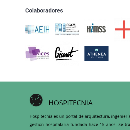
Colaboradores
HOSPITECNIA
Hospitecnia es un portal de arquitectura, ingenierí
gestión hospitalaria fundada hace 15 años. Se tra