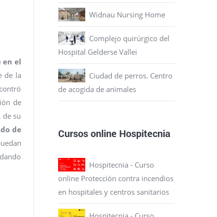
Widnau Nursing Home
Complejo quirúrgico del
Hospital Gelderse Vallei
 en el
e de la
Ciudad de perros. Centro
ncontró
de acogida de animales
ión de
… de su
ido de
Cursos online Hospitecnia
 puedan
yudando
Hospitecnia - Curso
online Protección contra incendios
en hospitales y centros sanitarios
Hospitecnia - Curso