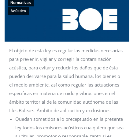
Normativas
Acústica
El objeto de esta ley es regular las medidas necesarias
para prevenir, vigilar y corregir la contaminación
acústica, para evitar y reducir los daños que de ésta
pueden derivarse para la salud humana, los bienes o
el medio ambiente, así como regular las actuaciones
específicas en materia de ruido y vibraciones en el
ámbito territorial de la comunidad autónoma de las
Illes Balears. Ámbito de aplicación y exclusiones:
Quedan sometidos a lo preceptuado en la presente
ley todos los emisores acústicos cualquiera que sea
su titular, promotor o responsable, tanto si es