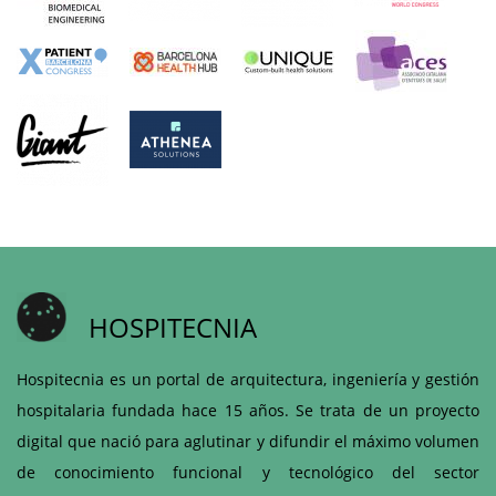
HOSPITECNIA
Hospitecnia es un portal de arquitectura, ingeniería y gestión
hospitalaria fundada hace 15 años. Se trata de un proyecto
digital que nació para aglutinar y difundir el máximo volumen
de conocimiento funcional y tecnológico del sector