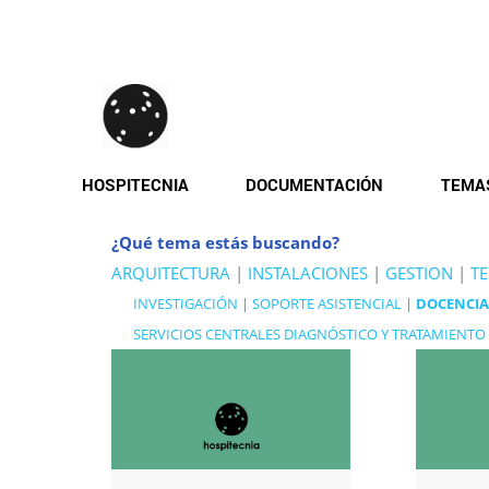
Pasar
al
contenido
principal
HOSPITECNIA
DOCUMENTACIÓN
TEMA
¿Qué tema estás buscando?
ARQUITECTURA
|
INSTALACIONES
|
GESTION
|
T
INVESTIGACIÓN
|
SOPORTE ASISTENCIAL
|
DOCENCIA
SERVICIOS CENTRALES DIAGNÓSTICO Y TRATAMIENTO