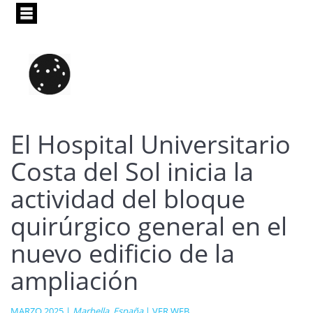
Pasar
al
contenido
principal
El Hospital Universitario
Costa del Sol inicia la
actividad del bloque
quirúrgico general en el
nuevo edificio de la
ampliación
MARZO 2025 |
Marbella, España
|
VER WEB