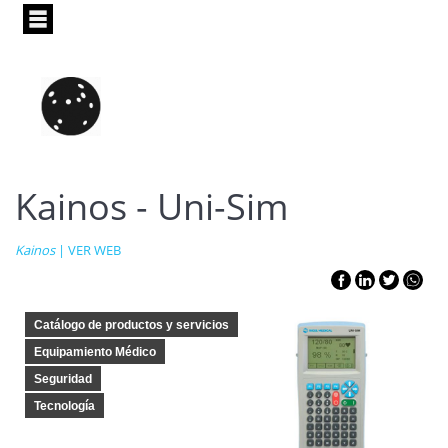
Pasar
al
contenido
principal
Kainos - Uni-Sim
Kainos
|
VER WEB
Catálogo de productos y servicios
Equipamiento Médico
Seguridad
Tecnología