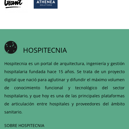
HOSPITECNIA
Hospitecnia es un portal de arquitectura, ingeniería y gestión
hospitalaria fundada hace 15 años. Se trata de un proyecto
digital que nació para aglutinar y difundir el máximo volumen
de conocimiento funcional y tecnológico del sector
hospitalario, y que hoy es una de las principales plataformas
de articulación entre hospitales y proveedores del ámbito
sanitario.
SOBRE HOSPITECNIA