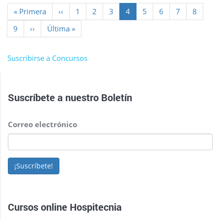
Paginación
Primera
« Primera
Página
‹‹
Page
1
Page
2
Page
3
Página
4
Page
5
Page
6
Page
7
Page
8
página
anterior
actual
Page
9
Siguiente
››
Última
Última »
página
página
Suscribirse a Concursos
Suscríbete a nuestro
Boletín
Correo electrónico
¡Suscríbete!
Cursos online Hospitecnia