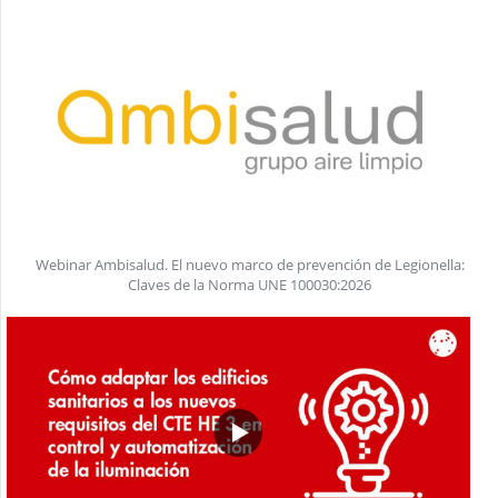
Webinar Ambisalud. El nuevo marco de prevención de Legionella:
Claves de la Norma UNE 100030:2026