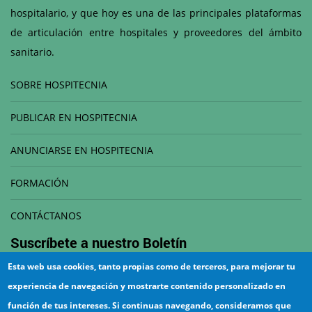
hospitalario, y que hoy es una de las principales plataformas
de articulación entre hospitales y proveedores del ámbito
sanitario.
SOBRE HOSPITECNIA
PUBLICAR EN HOSPITECNIA
ANUNCIARSE EN HOSPITECNIA
FORMACIÓN
CONTÁCTANOS
Suscríbete a nuestro
Boletín
Esta web usa cookies, tanto propias como de terceros, para mejorar tu
Correo electrónico
experiencia de navegación y mostrarte contenido personalizado en
función de tus intereses. Si continuas navegando, consideramos que