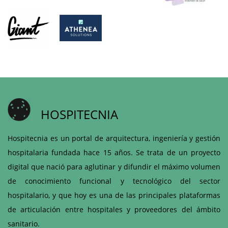
HOSPITECNIA
Hospitecnia es un portal de arquitectura, ingeniería y gestión
hospitalaria fundada hace 15 años. Se trata de un proyecto
digital que nació para aglutinar y difundir el máximo volumen
de conocimiento funcional y tecnológico del sector
hospitalario, y que hoy es una de las principales plataformas
de articulación entre hospitales y proveedores del ámbito
sanitario.