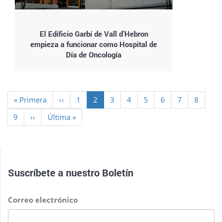
El Edificio Garbí de Vall d’Hebron
empieza a funcionar como Hospital de
Día de Oncología
Paginación
Primera
« Primera
Página
‹‹
Page
1
Página
2
Page
3
Page
4
Page
5
Page
6
Page
7
Page
8
página
anterior
actual
Page
9
Siguiente
››
Última
Última »
página
página
Suscríbete a nuestro
Boletín
Correo electrónico