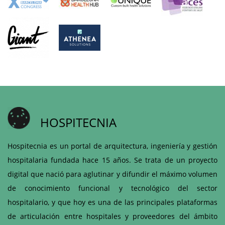
HOSPITECNIA
Hospitecnia es un portal de arquitectura, ingeniería y gestión
hospitalaria fundada hace 15 años. Se trata de un proyecto
digital que nació para aglutinar y difundir el máximo volumen
de conocimiento funcional y tecnológico del sector
hospitalario, y que hoy es una de las principales plataformas
de articulación entre hospitales y proveedores del ámbito