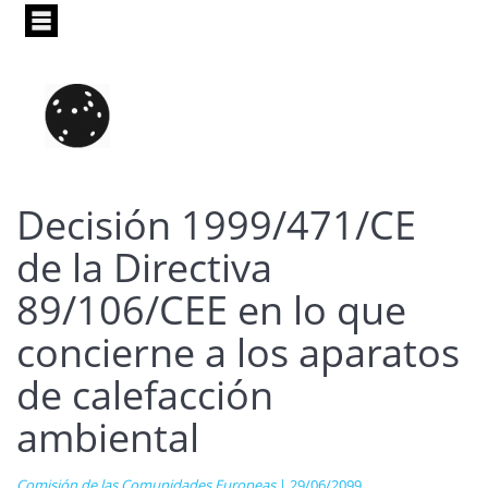
Pasar
al
contenido
principal
Decisión 1999/471/CE
de la Directiva
89/106/CEE en lo que
concierne a los aparatos
de calefacción
ambiental
Comisión de las Comunidades Europeas
| 29/06/2099