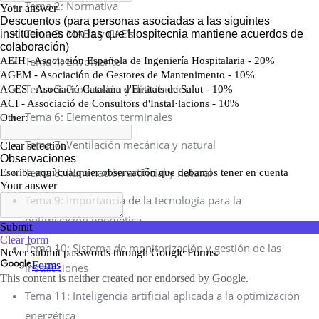
Tema 2: Normativa
Tema 3: MAE’s y CAE’s
Tema 4: Envolvente
Tema 5: Producción y distribución
Tema 6: Elementos terminales
Tema 7: Ventilación mecánica y natural
Tema 8: Iluminación artificial y natural
Tema 9: Importancia de la tecnología para la
optimización energética
Tema 10: Sistema de monitorización y gestión de las
instalaciones
Tema 11: Inteligencia artificial aplicada a la optimización
energética