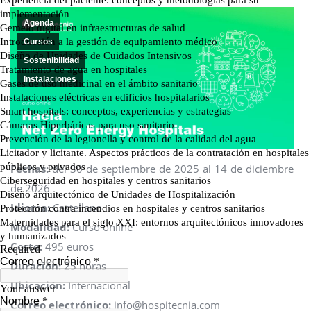
Agenda
Cursos
Sostenibilidad
Instalaciones
Fechas:
del 30 de septiembre de 2025 al 14 de diciembre
de 2026
Idioma:
Castellano
Modalidad:
Curso online
Coste:
495 euros
Duración:
25 horas
Ubicación:
Internacional
Correo electrónico:
info@hospitecnia.com