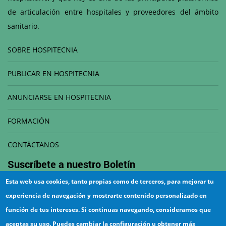
de articulación entre hospitales y proveedores del ámbito
sanitario.
SOBRE HOSPITECNIA
PUBLICAR EN HOSPITECNIA
ANUNCIARSE EN HOSPITECNIA
FORMACIÓN
CONTÁCTANOS
Suscríbete a nuestro
Boletín
Esta web usa cookies, tanto propias como de terceros, para mejorar tu
Correo electrónico
experiencia de navegación y mostrarte contenido personalizado en
función de tus intereses. Si continuas navegando, consideramos que
aceptas su uso. Puedes cambiar la configuración u obtener más