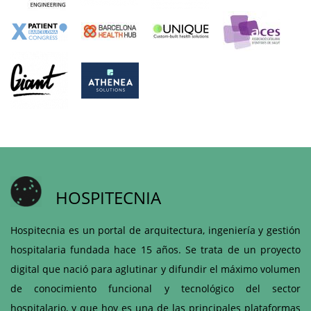
HOSPITECNIA
Hospitecnia es un portal de arquitectura, ingeniería y gestión
hospitalaria fundada hace 15 años. Se trata de un proyecto
digital que nació para aglutinar y difundir el máximo volumen
de conocimiento funcional y tecnológico del sector
hospitalario, y que hoy es una de las principales plataformas