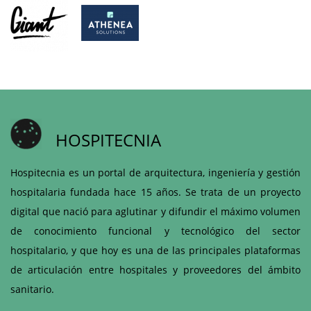
HOSPITECNIA
Hospitecnia es un portal de arquitectura, ingeniería y gestión
hospitalaria fundada hace 15 años. Se trata de un proyecto
digital que nació para aglutinar y difundir el máximo volumen
de conocimiento funcional y tecnológico del sector
hospitalario, y que hoy es una de las principales plataformas
de articulación entre hospitales y proveedores del ámbito
sanitario.