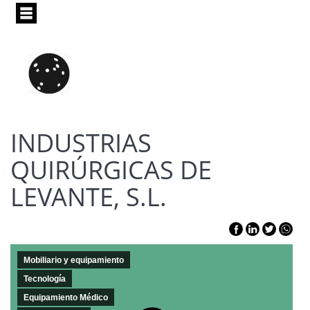
Pasar
al
contenido
principal
INDUSTRIAS
QUIRÚRGICAS DE
LEVANTE, S.L.
Mobiliario y equipamiento
Tecnología
Equipamiento Médico