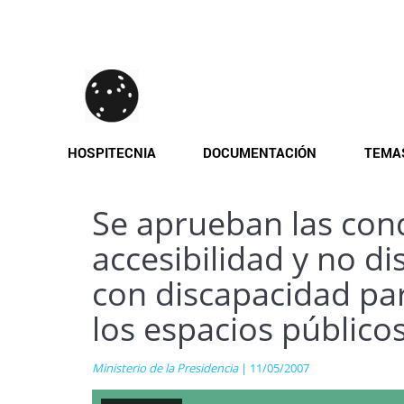
Pasar
al
contenido
principal
HOSPITECNIA
DOCUMENTACIÓN
TEMA
Se aprueban las cond
accesibilidad y no d
con discapacidad para
los espacios público
Ministerio de la Presidencia
| 11/05/2007