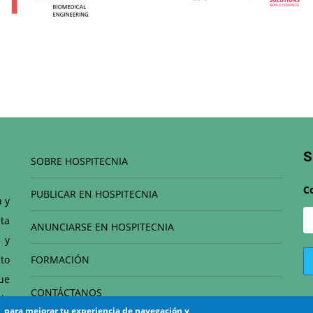
S
SOBRE HOSPITECNIA
C
PUBLICAR EN HOSPITECNIA
a y
ta
ANUNCIARSE EN HOSPITECNIA
 y
to
FORMACIÓN
que
CONTÁCTANOS
de
s, para mejorar tu experiencia de navegación y