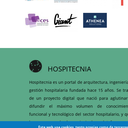
HOSPITECNIA
Hospitecnia es un portal de arquitectura, ingenierí
gestión hospitalaria fundada hace 15 años. Se tra
de un proyecto digital que nació para aglutinar
difundir el máximo volumen de conocimien
funcional y tecnológico del sector hospitalario, y 
hoy es una de las principales plataformas 
Esta web usa cookies, tanto propias como de tercero