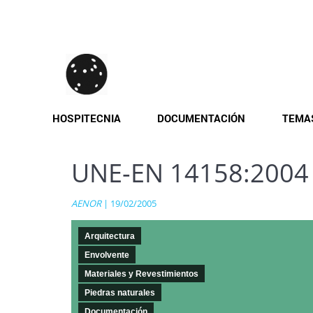
Pasar
al
contenido
principal
HOSPITECNIA
DOCUMENTACIÓN
TEMA
UNE-EN 14158:2004
AENOR
| 19/02/2005
Arquitectura
Envolvente
Materiales y Revestimientos
Piedras naturales
Documentación