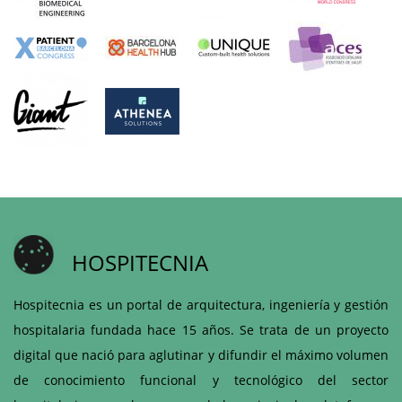
HOSPITECNIA
Hospitecnia es un portal de arquitectura, ingeniería y gestión
hospitalaria fundada hace 15 años. Se trata de un proyecto
digital que nació para aglutinar y difundir el máximo volumen
de conocimiento funcional y tecnológico del sector