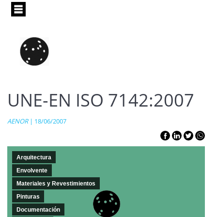
Pasar
al
contenido
principal
UNE-EN ISO 7142:2007
AENOR
| 18/06/2007
Arquitectura
Envolvente
Materiales y Revestimientos
Pinturas
Documentación