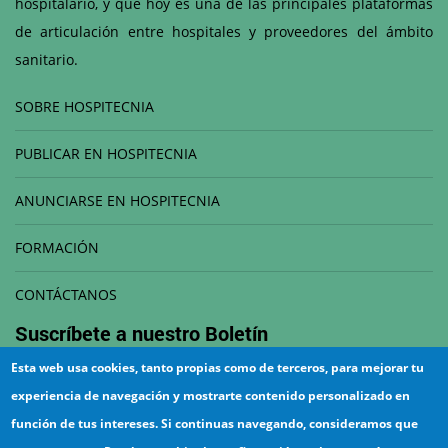
hospitalario, y que hoy es una de las principales plataformas
de articulación entre hospitales y proveedores del ámbito
sanitario.
SOBRE HOSPITECNIA
PUBLICAR EN HOSPITECNIA
ANUNCIARSE EN HOSPITECNIA
FORMACIÓN
CONTÁCTANOS
Suscríbete a nuestro
Boletín
Esta web usa cookies, tanto propias como de terceros, para mejorar tu
Correo electrónico
experiencia de navegación y mostrarte contenido personalizado en
función de tus intereses. Si continuas navegando, consideramos que