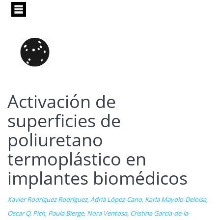
Pasar
al
contenido
principal
Activación de
superficies de
poliuretano
termoplástico en
implantes biomédicos
Xavier Rodríguez Rodríguez, Adrià López-Cano, Karla Mayolo-Deloisa,
Oscar Q. Pich, Paula Bierge, Nora Ventosa, Cristina García-de-la-