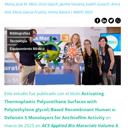
Maria, José M. Miró, Oriol Gasch, Jaume Veciana, Judith Guasch, Anna
Arís, Elena Garcia-Fruitós, Imma Ratera
| MAYO 2025
Bibliografias
Tecnología
Equipamiento Médico
Este estudio fue publicado con el titulo
Activating
Thermoplastic Polyurethane Surfaces with
Poly(ethylene glycol)-Based Recombinant Human α-
Defensin 5 Monolayers for Antibiofilm Activity
en
marzo de 2025 en
ACS Applied Bio Materials Volume 8
,