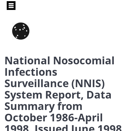
Pasar
al
contenido
principal
National Nosocomial
Infections
Surveillance (NNIS)
System Report, Data
Summary from
October 1986-April
1998, Issued June 1998