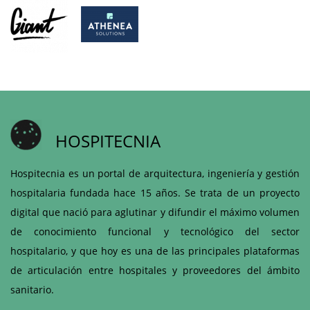
HOSPITECNIA
Hospitecnia es un portal de arquitectura, ingeniería y gestión
hospitalaria fundada hace 15 años. Se trata de un proyecto
digital que nació para aglutinar y difundir el máximo volumen
de conocimiento funcional y tecnológico del sector
hospitalario, y que hoy es una de las principales plataformas
de articulación entre hospitales y proveedores del ámbito
sanitario.