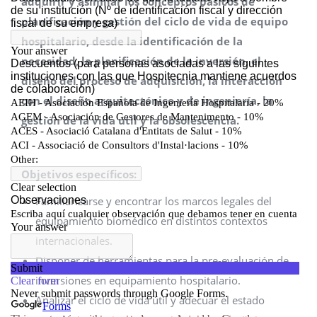
adquirir y asimilar los conceptos básicos de
planificación y gestión del ciclo de vida de equipo
hospitalario, desde la identificación de la
necesidad, la planificación de la inversión, el
diseño del proceso de adquisición, la interacción
con el diseño arquitectónico y de ingeniería, la
gestión de la vida útil y la obsolescencia.
Objetivos específicos:
Familiarizarse y encontrar los marcos legales del
equipamiento biomédico en distintos contextos
internacionales.
Disponer de herramientas para la pre-evaluación de
inversiones en equipamiento hospitalario.
Analizar el ciclo de vida útil y adecuar el estado