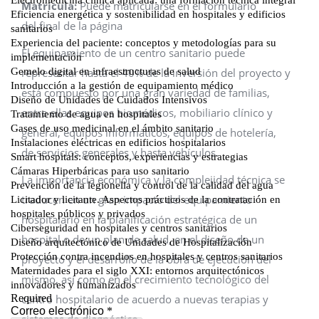
Matrícula:
Puede matricularse en el formulario
del final de la página
El equipamiento de un centro sanitario puede
representar hasta el 40% de la inversión del proyecto y
está compuesto por una gran variedad de familias,
entre ellas equipos biomédicos, mobiliario clínico y
general, equipos informáticos, equipos de hotelería,
de servicios generales y hasta vehículos.
La importancia económica y la complejidad técnica se
traducen en un gran impacto del equipamiento
hospitalario en la planificación estratégica de un
hospital o de un plan de salud, en el diseño de un
proyecto y el desarrollo de la obra de ejecución del
mismo, así como en el crecimiento tecnológico del
centro hospitalario de acuerdo a nuevas terapias y