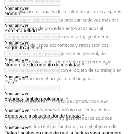
sistemas de diagnóstico.
Por ello, profesionales de la salud de sectores alejados
de la ingeniería biomédica precisan cada vez más del
conocimiento de procedimientos asociados al
equipamiento de un centro sanitario; igualmente,
requieren de ratios económicos y ratios técnicos,
estándares a los que acogerse, y en general, de
nociones básicas del ciclo de vida de la tecnología
médica que interacciona con el objeto de su trabajo en
la planificación y el proyecto del hospital.
Objetivo general:
El curso de
Introducción a la
gestión de equipamiento médico
se centra en los
procesos de planificación y gestión de los equipos
médicos en los centros sanitarios, con el objetivo de