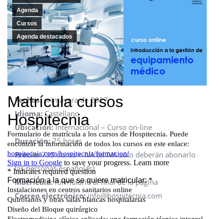
Agenda
Cursos
Agenda destacados
Fechas:
primavera de 2027
Idioma:
Castellano
Ubicación:
Internacional – Curso on-line
Duración:
75 horas
Precio:
795 euros + IVA (el IVA sólo deberán abonarlo
las personas españolas)
Matrícula:
formulario al final de la página
Correo electrónico:
info@hospitecnia.com