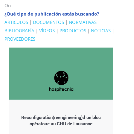
On
¿Qué tipo de publicación estás buscando?
ARTÍCULOS
|
DOCUMENTOS
|
NORMATIVAS
|
BIBLIOGRAFÍA
|
VÍDEOS
|
PRODUCTOS
|
NOTICIAS
|
PROVEEDORES
Reconfiguration(reengineering)d´un bloc
opératoire au CHU de Lausanne