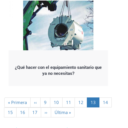
¿Qué hacer con el equipamiento sanitario que
ya no necesitas?
Paginación
Primera
« Primera
Página
‹‹
Page
9
Page
10
Page
11
Page
12
Página
13
Page
14
página
anterior
actual
Page
15
Page
16
Page
17
Siguiente
››
Última
Última »
página
página