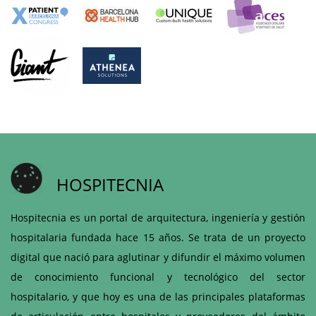
HOSPITECNIA
Hospitecnia es un portal de arquitectura, ingeniería y gestión
hospitalaria fundada hace 15 años. Se trata de un proyecto
digital que nació para aglutinar y difundir el máximo volumen
de conocimiento funcional y tecnológico del sector
hospitalario, y que hoy es una de las principales plataformas