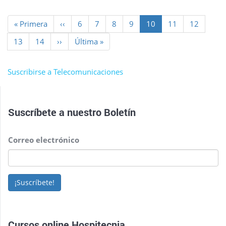
Paginación
Primera
« Primera
Página
‹‹
Page
6
Page
7
Page
8
Page
9
Página
10
Page
11
Page
12
página
anterior
actual
Page
13
Page
14
Siguiente
››
Última
Última »
página
página
Suscribirse a Telecomunicaciones
Suscríbete a nuestro
Boletín
Correo electrónico
¡Suscríbete!
Cursos online Hospitecnia