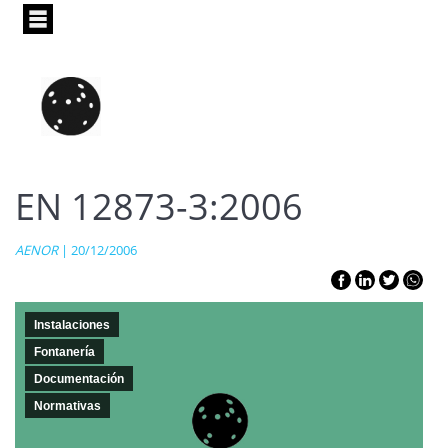
Pasar
al
contenido
principal
EN 12873-3:2006
AENOR
| 20/12/2006
Instalaciones
Fontanería
Documentación
Normativas