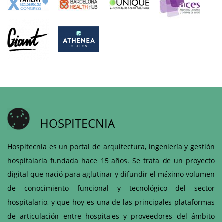
HOSPITECNIA
Hospitecnia es un portal de arquitectura, ingeniería y gestión
hospitalaria fundada hace 15 años. Se trata de un proyecto
digital que nació para aglutinar y difundir el máximo volumen
de conocimiento funcional y tecnológico del sector
hospitalario, y que hoy es una de las principales plataformas
de articulación entre hospitales y proveedores del ámbito