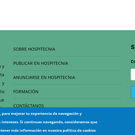
S
SOBRE HOSPITECNIA
C
PUBLICAR EN HOSPITECNIA
a y
ta
ANUNCIARSE EN HOSPITECNIA
 y
to
FORMACIÓN
que
CONTÁCTANOS
de
s, para mejorar tu experiencia de navegación y
el
s intereses. Si continuas navegando, consideramos que
btener más información en nuestra política de cookies