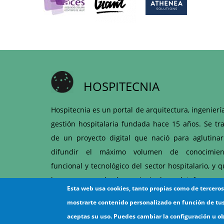
HOSPITECNIA
Hospitecnia es un portal de arquitectura, ingenierí
gestión hospitalaria fundada hace 15 años. Se tra
de un proyecto digital que nació para aglutinar
difundir el máximo volumen de conocimien
funcional y tecnológico del sector hospitalario, y 
hoy es una de las principales plataformas 
Esta web usa cookies, tanto propias como de tercero
articulación entre hospitales y proveedores d
mostrarte contenido personalizado en función de tu
ámbito sanitario.
aceptas su uso. Puedes cambiar la configuración u o