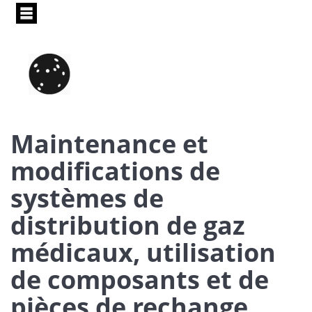
Pasar
al
contenido
principal
Maintenance et
modifications de
systèmes de
distribution de gaz
médicaux, utilisation
de composants et de
pièces de rechange