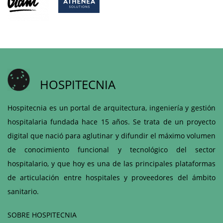
HOSPITECNIA
Hospitecnia es un portal de arquitectura, ingeniería y gestión
hospitalaria fundada hace 15 años. Se trata de un proyecto
digital que nació para aglutinar y difundir el máximo volumen
de conocimiento funcional y tecnológico del sector
hospitalario, y que hoy es una de las principales plataformas
de articulación entre hospitales y proveedores del ámbito
sanitario.
SOBRE HOSPITECNIA