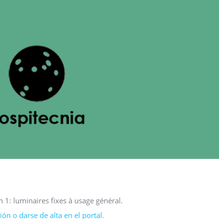
on 1: luminaires fixes à usage général.
ón o darse de alta en el portal.