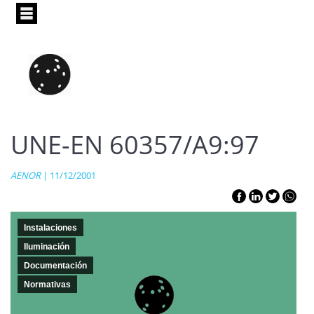
Pasar
al
contenido
principal
UNE-EN 60357/A9:97
AENOR
| 11/12/2001
Instalaciones
Iluminación
Documentación
Normativas