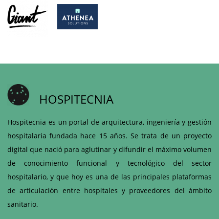
HOSPITECNIA
Hospitecnia es un portal de arquitectura, ingeniería y gestión
hospitalaria fundada hace 15 años. Se trata de un proyecto
digital que nació para aglutinar y difundir el máximo volumen
de conocimiento funcional y tecnológico del sector
hospitalario, y que hoy es una de las principales plataformas
de articulación entre hospitales y proveedores del ámbito
sanitario.